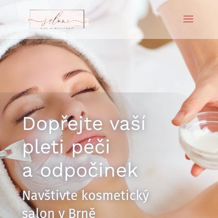
Dopřejte vaší
pleti péči
a odpočinek
Navštivte kosmetický
salon v Brně