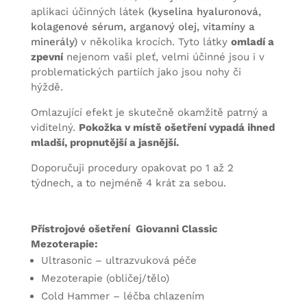
aplikaci účinných látek
(kyselina hyaluronová,
kolagenové sérum, arganový olej, vitamíny a
minerály)
v několika krocích. Tyto látky
omladí a
zpevní
nejenom vaši pleť, velmi účinné jsou i v
problematických partiích jako jsou nohy či
hýždě.
Omlazující efekt je skutečně okamžitě patrný a
viditelný.
Pokožka v místě ošetření vypadá ihned
mladší, propnutější a jasnější.
Doporučuji procedury opakovat po 1 až 2
týdnech, a to nejméně 4 krát za sebou.
Přístrojové ošetření Giovanni Classic
Mezoterapie:
Ultrasonic – ultrazvuková péče
Mezoterapie (obličej/tělo)
Cold Hammer – léčba chlazením