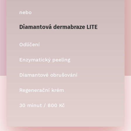
nebo
Diamantová dermabraze LITE
Odlíčení
Enzymatický peeling
Diamantové obrušování
Regenerační krém
30 minut / 800 Kč