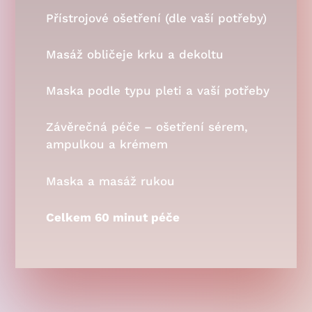
Přístrojové ošetření (dle vaší potřeby)
Masáž obličeje krku a dekoltu
Maska podle typu pleti a vaší potřeby
Závěrečná péče – ošetření sérem,
ampulkou a krémem
Maska a masáž rukou
Celkem 60 minut péče