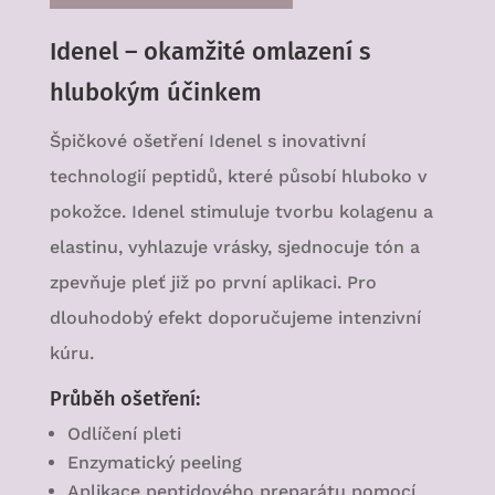
Idenel – okamžité omlazení s
hlubokým účinkem
Špičkové ošetření Idenel s inovativní
technologií peptidů, které působí hluboko v
pokožce. Idenel stimuluje tvorbu kolagenu a
elastinu, vyhlazuje vrásky, sjednocuje tón a
zpevňuje pleť již po první aplikaci. Pro
dlouhodobý efekt doporučujeme intenzivní
kúru.
Průběh ošetření:
Odlíčení pleti
Enzymatický peeling
Aplikace peptidového preparátu pomocí