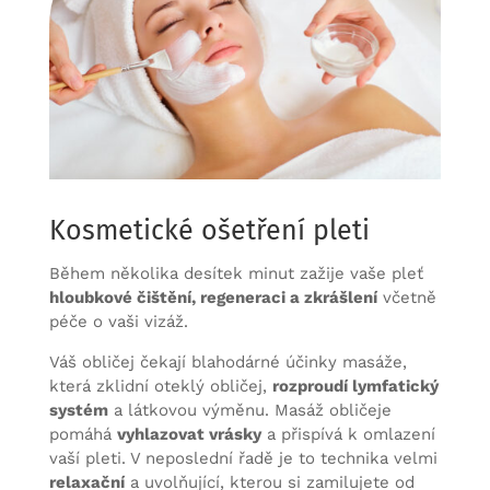
Kosmetické ošetření pleti
Během několika desítek minut zažije vaše pleť
hloubkové čištění, regeneraci a zkrášlení
včetně
péče o vaši vizáž.
Váš obličej čekají blahodárné účinky masáže,
která zklidní oteklý obličej,
rozproudí lymfatický
systém
a látkovou výměnu. Masáž obličeje
pomáhá
vyhlazovat vrásky
a přispívá k omlazení
vaší pleti. V neposlední řadě je to technika velmi
relaxační
a uvolňující, kterou si zamilujete od