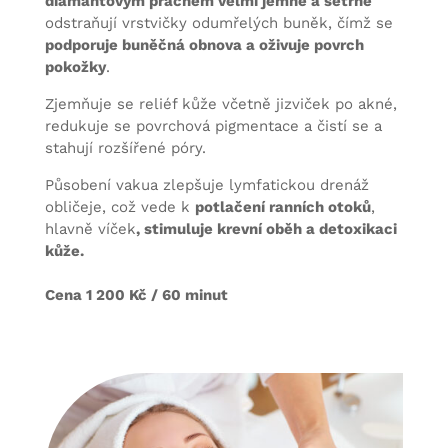
diamantovým prachem velmi jemně a šetrně
odstraňují vrstvičky odumřelých buněk, čímž se
podporuje buněčná obnova a oživuje povrch
pokožky
.
Zjemňuje se reliéf kůže včetně jizviček po akné,
redukuje se povrchová pigmentace a čistí se a
stahují rozšířené póry.
Působení vakua zlepšuje lymfatickou drenáž
obličeje, což vede k
potlačení ranních otoků
,
hlavně víček
, stimuluje krevní oběh a detoxikaci
kůže.
Cena 1 200 Kč / 60 minut